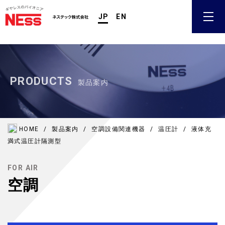
第５階層
JP
EN
PRODUCTS
製品案内
HOME
/
製品案内
/
空調設備関連機器
/
温圧計
/
液体充
満式温圧計
隔測型
FOR AIR
空調