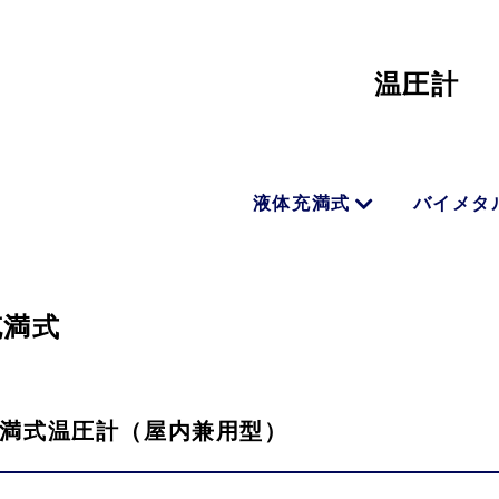
温圧計
液体充満式
バイメタ
充満式
満式温圧計（屋内兼用型）