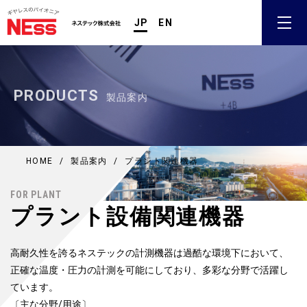
JP
EN
PRODUCTS
製品案内
HOME
/
製品案内
/
プラント関連機器
FOR PLANT
プラント設備関連機器
高耐久性を誇るネステックの計測機器は過酷な環境下において、
正確な温度・圧力の計測を可能にしており、多彩な分野で活躍し
ています。
〔主な分野/用途〕